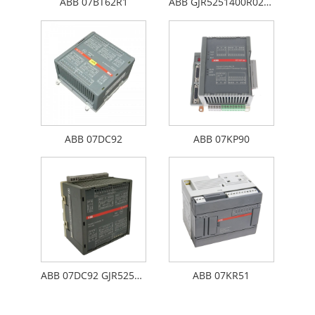
ABB 07BT62R1
ABB GJR5251400R0202 07DC91
ABB 07DC92
ABB 07KP90
ABB 07DC92 GJR5252200R0101
ABB 07KR51