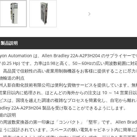
製品説明
ayon Automation は、Allen Bradley 22A-A2P3H204 の
W (0.25 Hp) です。力率は0.98と高く、50～60Hzの広い周波数
、高品質で信頼性の高い産業用制御機器をお客様に提供することに尽力
物輸送の利点
州人影自動化技術有限公司は便利な貨物サービスを提供しています。無
 営業日以内に処理され、ほとんどの海外からの注文は 10 ～ 14 営
ビスは、国境を越えた調達の複雑なプロセスを簡素化し、自宅から離れることなく R
radley 22A-A2P3H204 製品を受け取ることができるようにします。
能の説明
の周波数変換器の第一印象は「コンパクト」「堅牢」です。 Allen Bradle
ように設計されています。スペースの狭い電気キャビネット内に簡単に