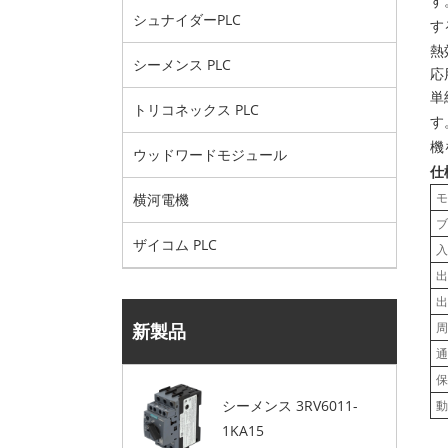
す
シュナイダーPLC
す
熱
シーメンス PLC
応
単
トリコネックス PLC
す
機
ウッドワードモジュール
仕
モ
横河電機
ブ
ザイコム PLC
入
出
出
新製品
周
通
保
シーメンス 3RV6011-
動
1KA15