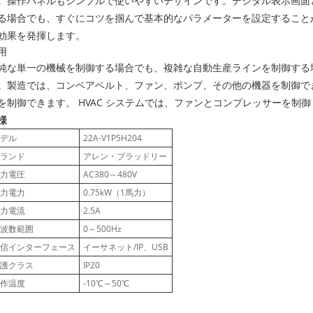
。操作パネルもシンプルで使いやすいデザインです。デジタル表示画面
る場合でも、すぐにコツを掴んで基本的なパラメーターを設定すること
効果を発揮します。
用
純な単一の機械を制御する場合でも、複雑な自動生産ラインを制御する
。製造では、コンベアベルト、ファン、ポンプ、その他の機器を制御で
を制御できます。 HVAC システムでは、ファンとコンプレッサーを制
様
デル
22A-V1P5H204
ランド
アレン・ブラッドリー
力電圧
AC380～480V
力電力
0.75kW（1馬力）
力電流
2.5A
波数範囲
0～500Hz
信インターフェース
イーサネット/IP、USB
護クラス
IP20
作温度
-10℃～50℃