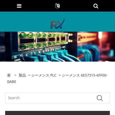
家
>
製品
>
シーメンス PLC
> シーメンス 6ES7315-6FF00-
0AB0