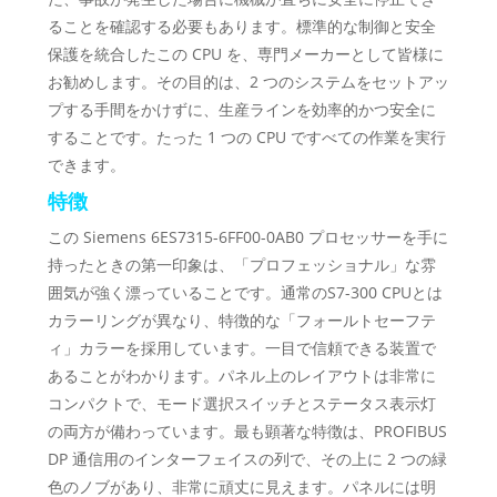
ることを確認する必要もあります。標準的な制御と安全
保護を統合したこの CPU を、専門メーカーとして皆様に
お勧めします。その目的は、2 つのシステムをセットアッ
プする手間をかけずに、生産ラインを効率的かつ安全に
することです。たった 1 つの CPU ですべての作業を実行
できます。
特徴
この Siemens 6ES7315-6FF00-0AB0 プロセッサーを手に
持ったときの第一印象は、「プロフェッショナル」な雰
囲気が強く漂っていることです。通常のS7-300 CPUとは
カラーリングが異なり、特徴的な「フォールトセーフテ
ィ」カラーを採用しています。一目で信頼できる装置で
あることがわかります。パネル上のレイアウトは非常に
コンパクトで、モード選択スイッチとステータス表示灯
の両方が備わっています。最も顕著な特徴は、PROFIBUS
DP 通信用のインターフェイスの列で、その上に 2 つの緑
色のノブがあり、非常に頑丈に見えます。パネルには明