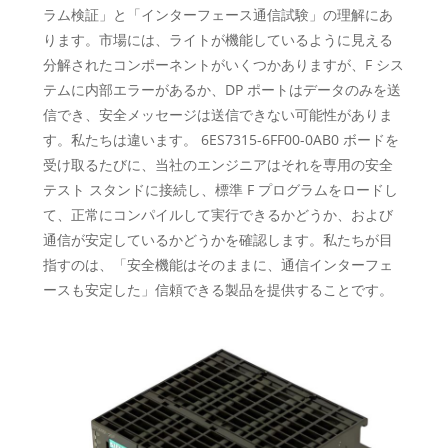
ラム検証」と「インターフェース通信試験」の理解にあ
ります。市場には、ライトが機能しているように見える
分解されたコンポーネントがいくつかありますが、F シス
テムに内部エラーがあるか、DP ポートはデータのみを送
信でき、安全メッセージは送信できない可能性がありま
す。私たちは違います。 6ES7315-6FF00-0AB0 ボードを
受け取るたびに、当社のエンジニアはそれを専用の安全
テスト スタンドに接続し、標準 F プログラムをロードし
て、正常にコンパイルして実行できるかどうか、および
通信が安定しているかどうかを確認します。私たちが目
指すのは、「安全機能はそのままに、通信インターフェ
ースも安定した」信頼できる製品を提供することです。