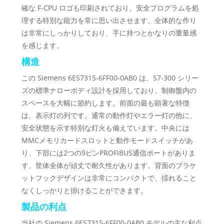
確な F-CPU ロゴも印刷されており、安全プログラムを処
理する特別な能力を常に思い出させます。全体的な作り
は非常にしっかりしており、手に持つとかなりの重量感
を感じます。
構造
この Siemens 6ES7315-6FF00-0AB0 は、S7-300 シリー
ズの標準ナローボディ設計を採用しており、制御盤内の
スペースを大幅に節約します。前面の最も顕著な特徴
は、表示灯の列です。通常の動作灯やエラー灯の他に、
安全状態を示す特別な灯火も備えています。中央には
MMCメモリカードスロットと動作モードスイッチがあ
り、下部には2つの9ピンPROFIBUS通信ポートがありま
す。筐体全体が頑丈で耐久性があります。背面のブラケ
ットフックデザインは非常にコンパクトで、揺れること
なくしっかりと掛けることができます。
製品の利点
当社の Siemens 6ES7315-6FF00-0AB0 モデルの主な利点