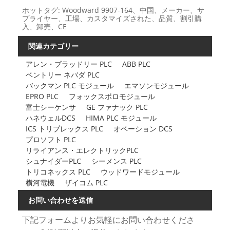
ホットタグ: Woodward 9907-164、中国、メーカー、サ
プライヤー、工場、カスタマイズされた、品質、割引購
入、卸売、CE
関連カテゴリー
アレン・ブラッドリー PLC
ABB PLC
ベントリー ネバダ PLC
バックマン PLC モジュール
エマソンモジュール
EPRO PLC
フォックスボロモジュール
富士シーケンサ
GE ファナック PLC
ハネウェルDCS
HIMA PLC モジュール
ICS トリプレックス PLC
オベーション DCS
プロソフト PLC
リライアンス・エレクトリックPLC
シュナイダーPLC
シーメンス PLC
トリコネックス PLC
ウッドワードモジュール
横河電機
ザイコム PLC
お問い合わせを送信
下記フォームよりお気軽にお問い合わせくださ