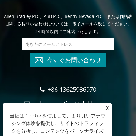
Allen Bradley PLC、ABB PLC、Bently Nevada PLC、または価格表
に関するお問い合わせについては、電子メールを残してください。
24 時間以内にご連絡いたします。
今すぐお問い合わせ
+86-13625936970
salesexecutive@plchhg.com
X
当社は Cookie を使用して、より良いブラウ
17350282163
ジング体験を提供し、サイトのトラフィッ
クを分析し、コンテンツをパーソナライズ