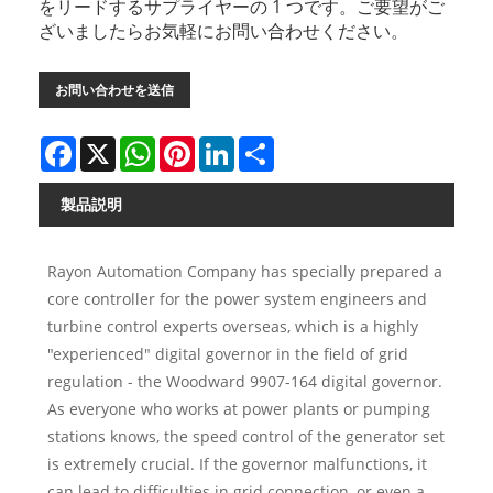
をリードするサプライヤーの 1 つです。ご要望がご
ざいましたらお気軽にお問い合わせください。
お問い合わせを送信
Facebook
X
WhatsApp
Pinterest
LinkedIn
Share
製品説明
Rayon Automation Company has specially prepared a
core controller for the power system engineers and
turbine control experts overseas, which is a highly
"experienced" digital governor in the field of grid
regulation - the Woodward 9907-164 digital governor.
As everyone who works at power plants or pumping
stations knows, the speed control of the generator set
is extremely crucial. If the governor malfunctions, it
can lead to difficulties in grid connection, or even a