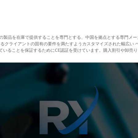
された高品質の製品を在庫で提供することを専門とする、中国を拠点とする専
は、あらゆるクライアントの固有の要件を満たすようカスタマイズされた幅広い 
ていることを保証するためにCE認証を受けています。購入割引や卸売