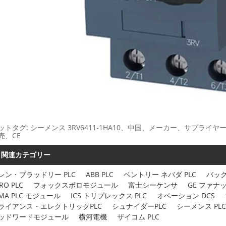
ットタグ: シーメンス 3RV6411-1HA10、中国、メーカー、サプ
売、CE
関連カテゴリー
レン・ブラッドリー PLC
ABB PLC
ベントリー ネバダ PLC
バック
RO PLC
フォックスボロモジュール
富士シーケンサ
GE ファナッ
IMA PLC モジュール
ICS トリプレックス PLC
オベーション DCS
ライアンス・エレクトリックPLC
シュナイダーPLC
シーメンス PLC
ッドワードモジュール
横河電機
ザイコム PLC