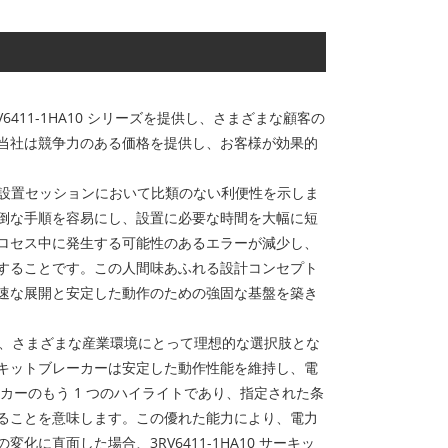
3RV6411-1HA10 シリーズを提供し、さまざまな顧客の
当社は競争力のある価格を提供し、お客様が効果的
より、設置セッションにおいて比類のない利便性を示しま
倒な手順を容易にし、設置に必要な時間を大幅に短
ロセス中に発生する可能性のあるエラーが減少し、
することです。この人間味あふれる設計コンセプト
速な展開と安定した動作のための強固な基盤を築き
軟性により、さまざまな産業環境にとって理想的な選択肢とな
キットブレーカーは安定した動作性能を維持し、電
カーのもう 1 つのハイライトであり、指定された条
ることを意味します。この優れた能力により、電力
に直面した場合、3RV6411-1HA10 サーキッ