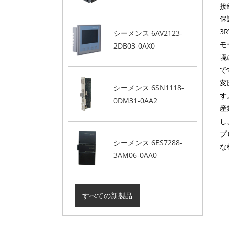
接
保
3R
シーメンス 6AV2123-
モ
2DB03-0AX0
境
で
変
シーメンス 6SN1118-
す
0DM31-0AA2
産
し
プ
シーメンス 6ES7288-
な
3AM06-0AA0
すべての新製品