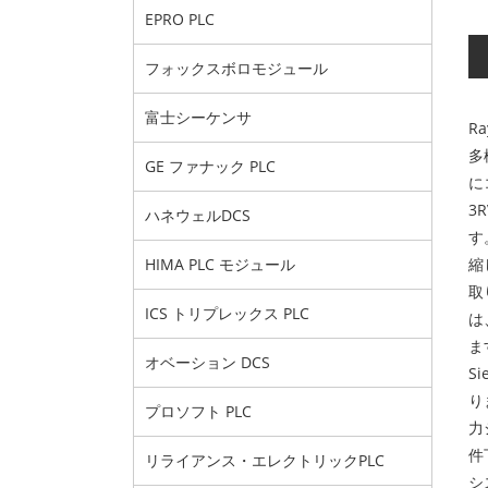
EPRO PLC
フォックスボロモジュール
富士シーケンサ
R
多
GE ファナック PLC
に
3
ハネウェルDCS
す
縮
HIMA PLC モジュール
取
ICS トリプレックス PLC
は
ま
オベーション DCS
S
り
プロソフト PLC
力
件
リライアンス・エレクトリックPLC
シ