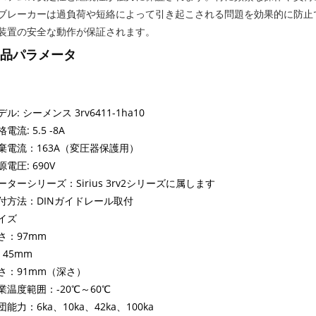
ブレーカーは過負荷や短絡によって引き起こされる問題を効果的に防止
装置の安全な動作が保証されます。
品パラメータ
デル: シーメンス 3rv6411-1ha10
電流: 5.5 -8A
棄電流：163A（変圧器保護用）
源電圧: 690V
ーターシリーズ：Sirius 3rv2シリーズに属します
付方法：DINガイドレール取付
イズ
さ：97mm
: 45mm
さ：91mm（深さ）
業温度範囲：-20℃～60℃
団能力：6ka、10ka、42ka、100ka