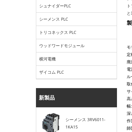
ト
シュナイダーPLC
と
シーメンス PLC
製
トリコネックス PLC
ウッドワードモジュール
モ
定格
横河電機
廃
電
ザイコム PLC
ル
取
サ
新製品
高
幅
深
シーメンス 3RV6011-
作
1KA15
師