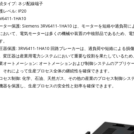
続タイプ: ネジ配線端子
護レベル: IP20
V6411-1HA10
ーター保護: Siemens 3RV6411-1HA10 は、モーターを短絡や
において、電気モーターは多くの機械や装置の中核部品であるため、電
す。
圧器保護: 3RV6411-1HA10 回路ブレーカーは、過負荷や短絡に
。変圧器は産業用電力システムにおいて重要な役割を果たしているため
業オートメーション: オートメーションおよび制御システムのアプリケ
、それによって生産プロセス全体の継続性を確保できます。
ロセス制御: 化学、石油、天然ガス、その他の産業のプロセス制御システムでは、S
機器を保護し、生産プロセスの安全性と効率を確保できます。