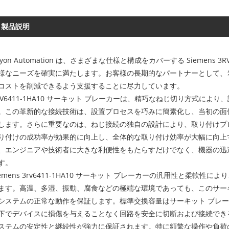
製品説明
ayon Automation は、さまざまな仕様と構成をカバーする Siemens 
様なニーズを確実に満たします。お客様の長期的なパートナーとして、
コストを削減できるよう支援することに尽力しています。
RV6411-1HA10 サーキット ブレーカーは、精巧なねじ切り方式に
。この革新的な接続技術は、設置プロセスを巧みに簡素化し、当初の面
します。さらに重要なのは、ねじ接続の独自の設計により、取り付けプ
り付けの成功率が効果的に向上し、全体的な取り付け効率が大幅に向上
、エンジニアや技術者に大きな利便性をもたらすだけでなく、機器の迅
す。
iemens 3rv6411-1HA10 サーキット ブレーカーの汎用性と柔
ます。高温、多湿、振動、腐食などの極端な環境であっても、このサー
システムの正常な動作を保証します。標準交換容量はサーキット ブレー
下でデバイスに損傷を与えることなく回路を安全に切断および接続でき
ステムの安定性と継続性が強力に保証されます。特に頻繁な操作や負荷の変化