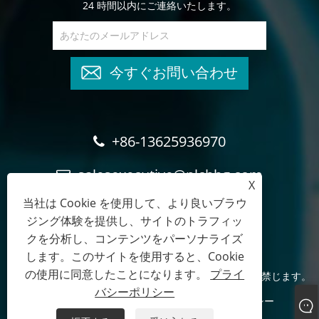
24 時間以内にご連絡いたします。
今すぐお問い合わせ
+86-13625936970
salesexecutive@plchhg.com
X
当社は Cookie を使用して、より良いブラウ
17350282163
ジング体験を提供し、サイトのトラフィッ
クを分析し、コンテンツをパーソナライズ
します。このサイトを使用すると、Cookie
の使用に同意したことになります。
プライ
著作権 © 2024
漳州人影自動化技術有限公司
- 無断転載を禁じます。
バシーポリシー
Links
Sitemap
RSS
XML
プライバシーポリシー